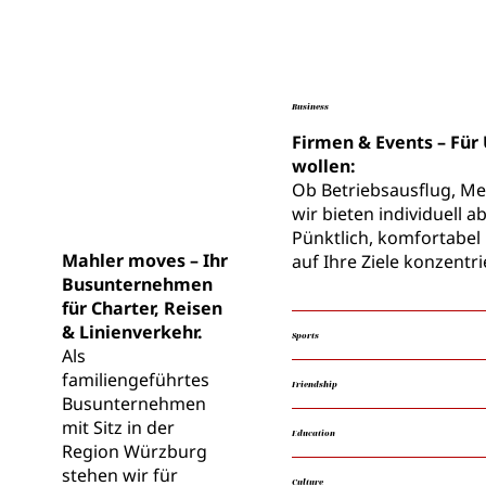
Busse für
jede
Business
Firmen & Events – Fü
Gelegenhei
wollen:
Ob Betriebsausflug, M
t
wir bieten individuell 
Pünktlich, komfortabel 
Mahler moves – Ihr
auf Ihre Ziele konzentr
Busunternehmen
für Charter, Reisen
& Linienverkehr.
Sports
Als
familiengeführtes
Friendship
Busunternehmen
mit Sitz in der
Education
Region Würzburg
stehen wir für
Culture